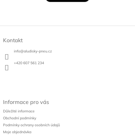
Z
á
Kontakt
p
a
info
@
aludisky-pneu.cz
t
í
+420 607 561 234
Informace pro vás
Důležité informace
Obchodní podmínky
Podmínky ochrany osobních údajů
Moje objednávka