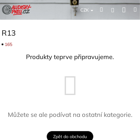
Přejít
Nák
Hledat
Přihlášení
na
CZK
obsah
koší
R13
165
Produkty teprve připravujeme.
Můžete se ale podívat na ostatní kategorie.
Zpět do obchodu