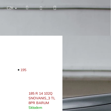
Nákupní
Hledat
Přihlášení
CZK
košík
195
185 R 14 102Q
SNOVANIS_3 TL
8PR BARUM
Skladem