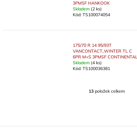
3PMSF HANKOOK
Skladem
(2 ks)
Kód:
TS100074054
175/70 R 14 95/93T
VANCONTACT_WINTER TL C
6PR M+S 3PMSF CONTINENTA
Skladem
(4 ks)
Kód:
TS100036381
13
položek celkem
O
v
l
á
d
a
c
í