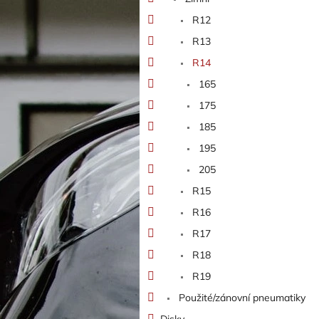
n
e
R12
l
R13
R14
165
175
185
195
205
R15
R16
R17
R18
R19
Použité/zánovní pneumatiky
Disky