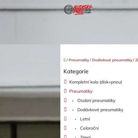
Přejít
na
obsah
Domů
/
Pneumatiky
/
Dodávkové pneumatiky
/
Z
P
Kategorie
o
Přeskočit
kategorie
s
Kompletní kola (disk+pneu)
t
Pneumatiky
r
a
Osobní pneumatiky
n
Dodávkové pneumatiky
n
í
Letní
p
Celoroční
a
Zimní