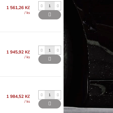
1 561,26 Kč
/ ks
1 945,92 Kč
/ ks
1 984,52 Kč
/ ks