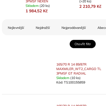
3PMSF NEXEN
(>20 ks)
Skladem
(20 ks)
2 210,79 Kč
1 984,52 Kč
Ř
a
Nejlevnější
Nejdražší
Nejprodávanější
Abec
z
e
n
Otevřít filtr
í
p
V
r
ý
o
165/70 R 14 89/87R
p
d
MAXMILER_WT2_CARGO TL
i
u
3PMSF GT RADIAL
s
k
Skladem
(10 ks)
p
Kód:
TS100155859
t
r
ů
o
d
u