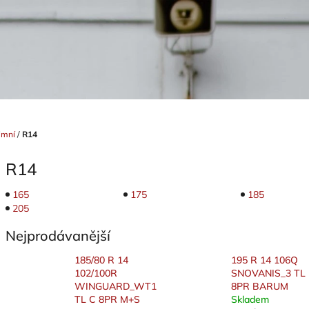
imní
/
R14
R14
165
175
185
205
Nejprodávanější
185/80 R 14
195 R 14 106Q
102/100R
SNOVANIS_3 TL
WINGUARD_WT1
8PR BARUM
TL C 8PR M+S
Skladem