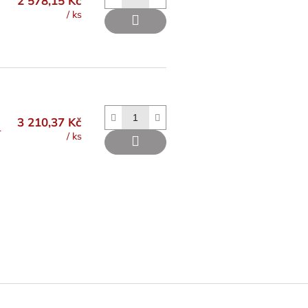
2 578,15 Kč
/ ks
3 210,37 Kč
L
/ ks