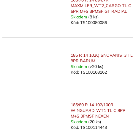
165/70 R 14 89/87R
k
MAXMILER_WT2_CARGO TL C
t
6PR M+S 3PMSF GT RADIAL
ů
Skladem
(8 ks)
Kód:
TS100080086
185 R 14 102Q SNOVANIS_3 TL
8PR BARUM
Skladem
(>20 ks)
Kód:
TS100168162
185/80 R 14 102/100R
WINGUARD_WT1 TL C 8PR
M+S 3PMSF NEXEN
Skladem
(20 ks)
Kód:
TS100114443