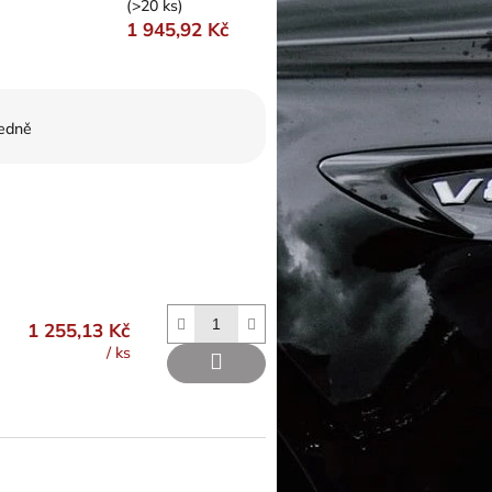
(>20 ks)
1 945,92 Kč
edně
1 255,13 Kč
/ ks