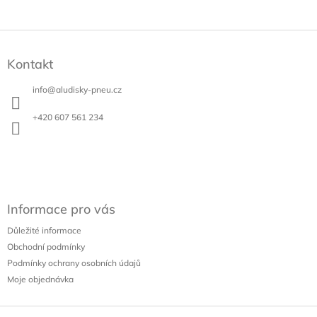
Z
á
Kontakt
p
a
info
@
aludisky-pneu.cz
t
í
+420 607 561 234
Informace pro vás
Důležité informace
Obchodní podmínky
Podmínky ochrany osobních údajů
Moje objednávka