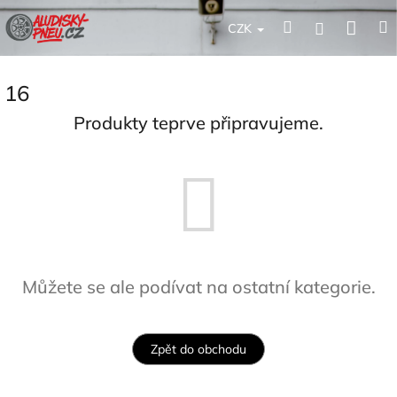
Přejít
Nák
Hledat
Přihlášení
na
CZK
obsah
koší
16
Produkty teprve připravujeme.
Můžete se ale podívat na ostatní kategorie.
Zpět do obchodu