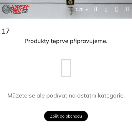
Přejít
Nák
Hledat
Přihlášení
na
CZK
obsah
koší
17
Produkty teprve připravujeme.
Můžete se ale podívat na ostatní kategorie.
Zpět do obchodu