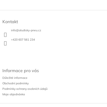
Z
á
Kontakt
p
a
info
@
aludisky-pneu.cz
t
í
+420 607 561 234
Informace pro vás
Důležité informace
Obchodní podmínky
Podmínky ochrany osobních údajů
Moje objednávka