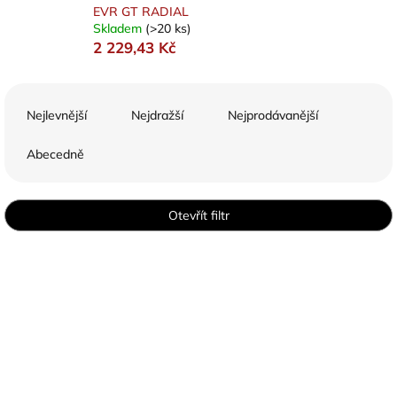
EVR GT RADIAL
Skladem
(>20 ks)
2 229,43 Kč
Ř
a
Nejlevnější
Nejdražší
Nejprodávanější
z
e
Abecedně
n
í
p
Otevřít filtr
r
o
V
d
ý
u
p
k
i
t
s
ů
p
r
o