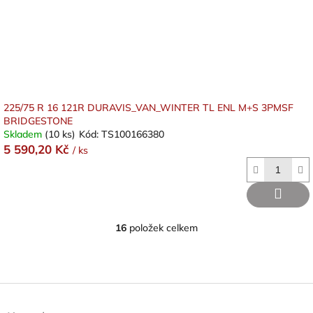
225/75 R 16 121R DURAVIS_VAN_WINTER TL ENL M+S 3PMSF
BRIDGESTONE
Skladem
(10 ks)
Kód:
TS100166380
5 590,20 Kč
/ ks
16
položek celkem
O
v
l
á
d
Z
a
á