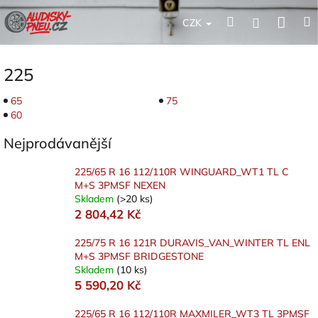
Přejít
Nák
Hledat
Přihlášení
na
CZK
obsah
koší
225
65
75
60
Nejprodávanější
225/65 R 16 112/110R WINGUARD_WT1 TL C
M+S 3PMSF NEXEN
Skladem
(>20 ks)
2 804,42 Kč
225/75 R 16 121R DURAVIS_VAN_WINTER TL ENL
M+S 3PMSF BRIDGESTONE
Skladem
(10 ks)
5 590,20 Kč
225/65 R 16 112/110R MAXMILER_WT3 TL 3PMSF