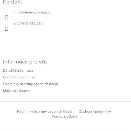
c
Kontakt
p
í
a
p
info
@
aludisky-pneu.cz
t
r
v
í
+420 607 561 234
k
y
v
ý
p
i
s
Informace pro vás
u
Důležité informace
Obchodní podmínky
Podmínky ochrany osobních údajů
Moje objednávka
Podmínky ochrany osobních údajů
Obchodní podmínky
Pomoc s výběrem