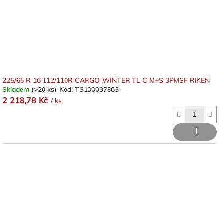
d
u
k
t
ů
225/65 R 16 112/110R CARGO_WINTER TL C M+S 3PMSF RIKEN
Skladem
(>20 ks)
Kód:
TS100037863
2 218,78 Kč
/ ks