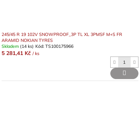
k
t
ů
245/45 R 19 102V SNOWPROOF_3P TL XL 3PMSF M+S FR
ARAMID NOKIAN TYRES
Skladem
(14 ks)
Kód:
TS100175966
5 281,41 Kč
/ ks