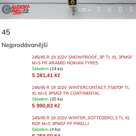
Přejít
Nák
Hledat
Přihlášení
na
CZK
obsah
koší
45
Nejprodávanější
245/45 R 19 102V SNOWPROOF_3P TL XL 3PMSF
M+S FR ARAMID NOKIAN TYRES
Skladem
(14 ks)
5 281,41 Kč
245/45 R 19 102V WINTERCONTACT_TS870P TL
XL M+S 3PMSF FR CONTINENTAL
Skladem
(20 ks)
5 990,83 Kč
245/45 R 19 102V WINTER_SOTTOZERO_3 TL XL
ROF M+S 3PMSF FP PIRELLI
Skladem
(4 ks)
6 259,60 Kč