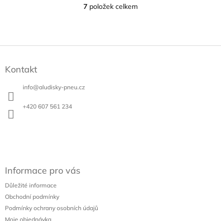
7
položek celkem
O
v
l
á
d
Z
a
á
c
Kontakt
p
í
a
p
info
@
aludisky-pneu.cz
t
r
v
í
+420 607 561 234
k
y
v
ý
p
i
s
Informace pro vás
u
Důležité informace
Obchodní podmínky
Podmínky ochrany osobních údajů
Moje objednávka