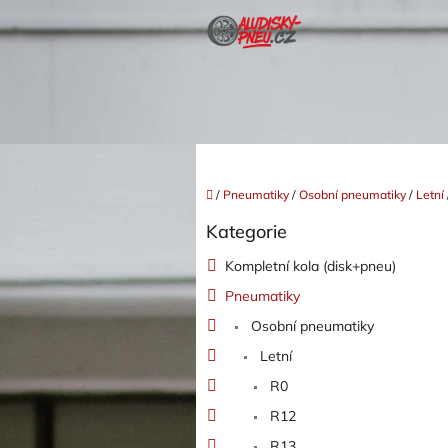
Přejít
na
obsah
Domů
/
Pneumatiky
/
Osobní pneumatiky
/
Letní
P
Kategorie
o
Přeskočit
kategorie
s
Kompletní kola (disk+pneu)
t
Pneumatiky
r
a
Osobní pneumatiky
n
Letní
n
í
R0
p
R12
a
R13