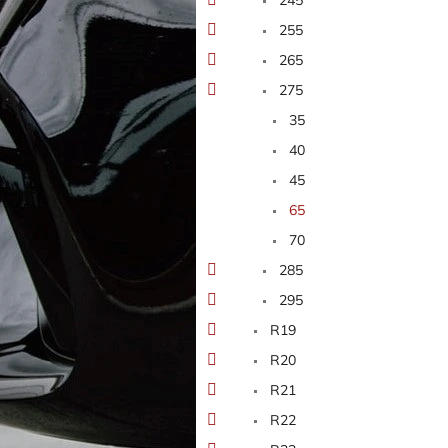
255
265
275
35
40
45
65
70
285
295
R19
R20
R21
R22