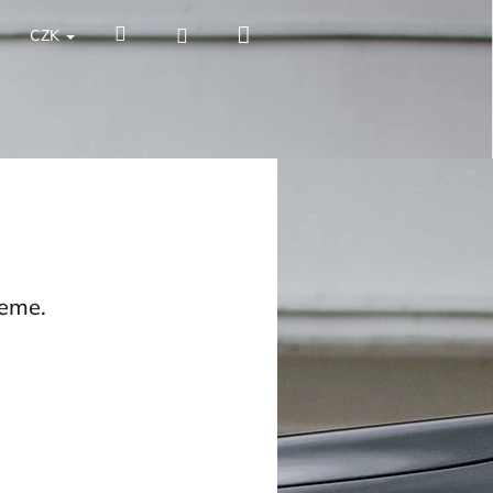
Nákupní
Hledat
Přihlášení
CZK
košík
jeme.