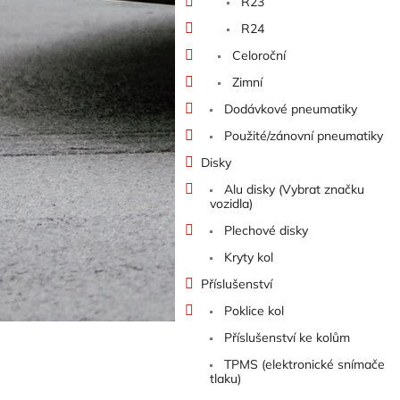
R23
R24
Celoroční
Zimní
Dodávkové pneumatiky
Použité/zánovní pneumatiky
Disky
Alu disky (Vybrat značku
vozidla)
Plechové disky
Kryty kol
Příslušenství
Poklice kol
Příslušenství ke kolům
TPMS (elektronické snímače
tlaku)