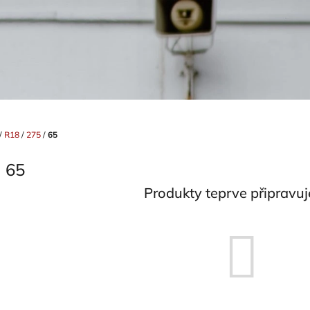
/
R18
/
275
/
65
65
Produkty teprve připravu