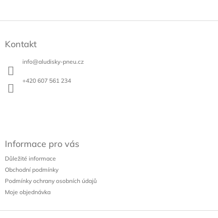
Z
á
Kontakt
p
a
info
@
aludisky-pneu.cz
t
í
+420 607 561 234
Informace pro vás
Důležité informace
Obchodní podmínky
Podmínky ochrany osobních údajů
Moje objednávka