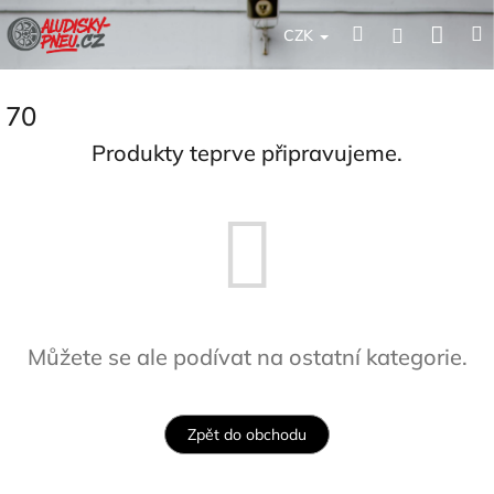
Přejít
Nák
Hledat
Přihlášení
na
CZK
obsah
koší
70
Produkty teprve připravujeme.
Můžete se ale podívat na ostatní kategorie.
Zpět do obchodu