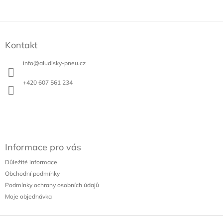
Z
á
Kontakt
p
a
info
@
aludisky-pneu.cz
t
í
+420 607 561 234
Informace pro vás
Důležité informace
Obchodní podmínky
Podmínky ochrany osobních údajů
Moje objednávka