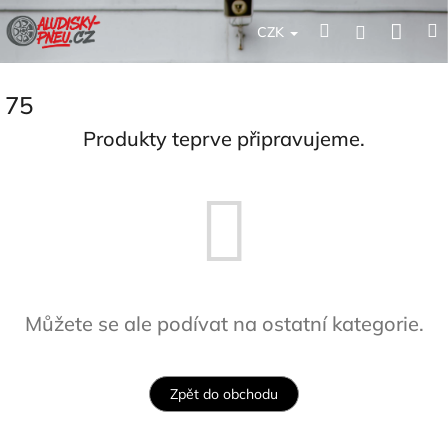
Přejít
Nák
Hledat
Přihlášení
na
CZK
obsah
koší
75
Produkty teprve připravujeme.
Můžete se ale podívat na ostatní kategorie.
Zpět do obchodu