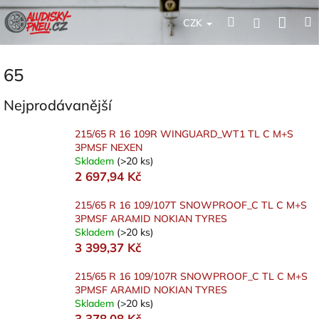
Přejít
Nák
Hledat
Přihlášení
na
CZK
obsah
koší
65
Nejprodávanější
215/65 R 16 109R WINGUARD_WT1 TL C M+S
3PMSF NEXEN
Skladem
(>20 ks)
2 697,94 Kč
215/65 R 16 109/107T SNOWPROOF_C TL C M+S
3PMSF ARAMID NOKIAN TYRES
Skladem
(>20 ks)
3 399,37 Kč
215/65 R 16 109/107R SNOWPROOF_C TL C M+S
3PMSF ARAMID NOKIAN TYRES
Skladem
(>20 ks)
3 378,08 Kč