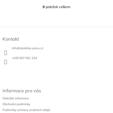
8
položek celkem
O
v
l
á
d
Z
a
á
c
Kontakt
p
í
a
p
info
@
aludisky-pneu.cz
t
r
v
í
+420 607 561 234
k
y
v
ý
p
i
s
Informace pro vás
u
Důležité informace
Obchodní podmínky
Podmínky ochrany osobních údajů