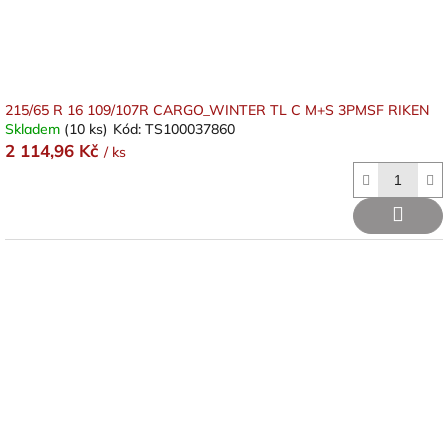
k
t
ů
215/65 R 16 109/107R CARGO_WINTER TL C M+S 3PMSF RIKEN
Skladem
(10 ks)
Kód:
TS100037860
2 114,96 Kč
/ ks